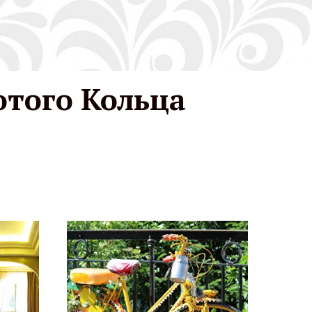
отого Кольца
ольца