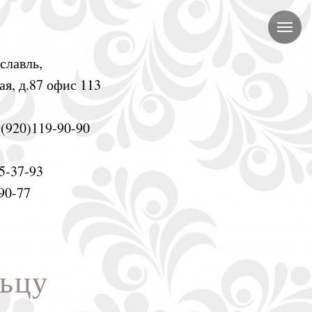
славль,
я, д.87 офис 113
(920)119-90-90
5-37-93
90-77
льцу