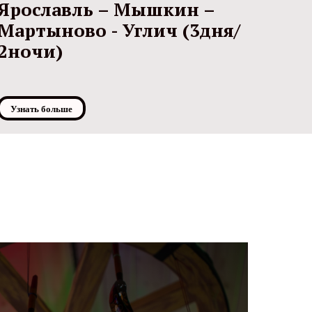
Ярославль – Мышкин –
Мартыново - Углич (3дня/
2ночи)
Узнать больше