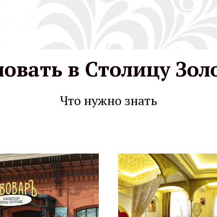
овать в Столицу Зол
ица Золотого К
Что нужно знать